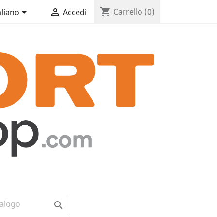
shopping_cart


Carrello
(0)
aliano
Accedi
