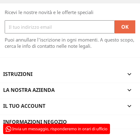
Ricevi le nostre novità e le offerte speciali
Puoi annullare l'iscrizione in ogni momenti. A questo scopo,
cerca le info di contatto nelle note legali.
ISTRUZIONI

LA NOSTRA AZIENDA

IL TUO ACCOUNT

INFORMAZIONI NEGOZIO
Invia un messaggio, risponderemo in orari di ufficio
© 2026 - PrestaModules.com - FR 35788937803